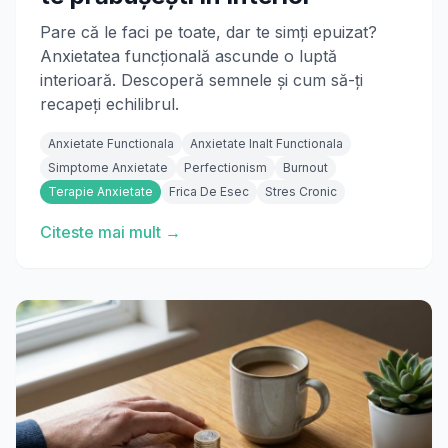
Pare că le faci pe toate, dar te simți epuizat?
Anxietatea funcțională ascunde o luptă
interioară. Descoperă semnele și cum să-ți
recapeți echilibrul.
Anxietate Functionala
Anxietate Inalt Functionala
Simptome Anxietate
Perfectionism
Burnout
Terapie Anxietate
Frica De Esec
Stres Cronic
Citeste mai mult →