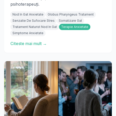
psihoterapeuți.
Nod In Gat Anxietate
Globus Pharyngeus Tratament
Senzatie De Sufocare Stres
Somatizare Gat
Tratament Naturist Nod In Gat
Terapie Anxietate
Simptome Anxietate
Citeste mai mult →