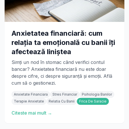
Anxietatea financiară: cum
relația ta emoțională cu banii îți
afectează liniștea
Simți un nod în stomac când verifici contul
bancar? Anxietatea financiară nu este doar
despre cifre, ci despre siguranță și emoții. Află
cum să o gestionezi.
Anxietate Financiara
Stres Financiar
Psihologia Banilor
Terapie Anxietate
Relatia Cu Banii
Frica De Saracie
Citeste mai mult →