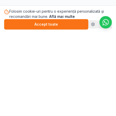
Folosim cookie-uri pentru o experiență personalizată și
recomandări mai bune.
Află mai multe
Accept toate
Refuz
Pasul.ro
Platforma de sănătate mintală care te conectează cu
terapeutul potrivit pentru tine.
Blog
💬
Stickere
WEBINARII (ÎNREGISTRĂRI)
▶️
Perfecționism (înregistrare)
▶️
Anxietate (înregistrare)