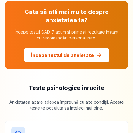
Gata să afli mai multe despre
anxietatea ta?
Începe testul GAD-7 acum și primești rezultate instant
cu recomandări personalizate.
Începe testul de anxietate
Teste psihologice înrudite
Anxietatea apare adesea împreună cu alte condiții. Aceste
teste te pot ajuta să înțelegi mai bine.