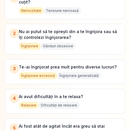
cuțit?
Nervozitate
Tensiune nervoasă
Nu ai putut să te oprești din a te îngrijora sau să
2
îți controlezi îngrijorarea?
Îngrijorare
Gânduri obsesive
Te-ai îngrijorat prea mult pentru diverse lucruri?
3
Îngrijorare excesivă
Îngrijorare generalizată
Ai avut dificultăți în a te relaxa?
4
Relaxare
Dificultăți de relaxare
Ai fost atât de agitat încât era greu să stai
5