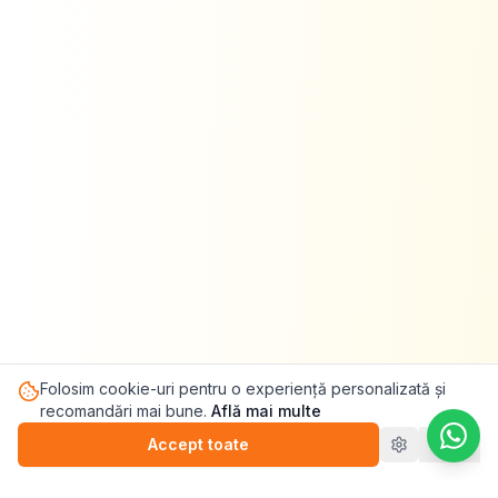
Folosim cookie-uri pentru o experiență personalizată și
recomandări mai bune.
Află mai multe
Începe testul acum
Accept toate
Refuz