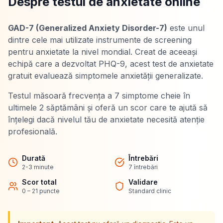
Despre testul de anxietate online
GAD-7 (Generalized Anxiety Disorder-7)
este unul
dintre cele mai utilizate instrumente de screening
pentru anxietate la nivel mondial. Creat de aceeași
echipă care a dezvoltat PHQ-9, acest test de anxietate
gratuit evaluează simptomele anxietății generalizate.
Testul măsoară frecvența a 7 simptome cheie în
ultimele 2 săptămâni și oferă un scor care te ajută să
înțelegi dacă nivelul tău de anxietate necesită atenție
profesională.
Durată
Întrebări
2-3 minute
7 întrebări
Scor total
Validare
0 – 21 puncte
Standard clinic