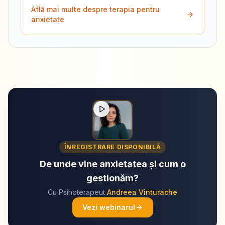
Află mai multe despre terapia pentru
anxietate
ÎNREGISTRARE DISPONIBILĂ
De unde vine anxietatea și cum o
gestionăm?
Cu Psihoterapeut
Andreea Vînturache
Vezi webinarul