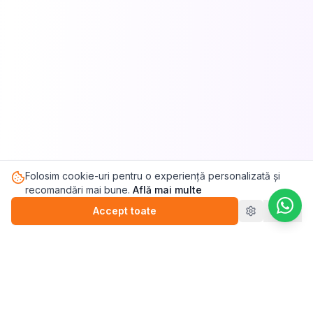
Folosim cookie-uri pentru o experiență personalizată și
recomandări mai bune.
Află mai multe
Începe testul acum
Accept toate
Refuz
Pasul.ro
Platforma de sănătate mintală care te conectează cu
terapeutul potrivit pentru tine.