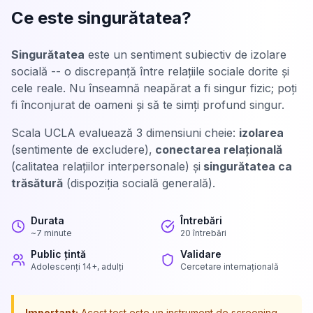
Ce este singurătatea?
Singurătatea
este un sentiment subiectiv de izolare
socială -- o discrepanță între relațiile sociale dorite și
cele reale. Nu înseamnă neapărat a fi singur fizic; poți
fi înconjurat de oameni și să te simți profund singur.
Scala UCLA evaluează 3 dimensiuni cheie:
izolarea
(sentimente de excludere),
conectarea relațională
(calitatea relațiilor interpersonale) și
singurătatea ca
trăsătură
(dispoziția socială generală).
Durata
Întrebări
~7 minute
20 întrebări
Public țintă
Validare
Adolescenți 14+, adulți
Cercetare internațională
Important:
Acest test este un instrument de screening,