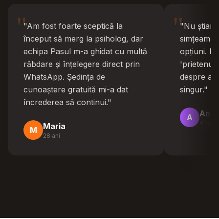
"
"
"
Am fost foarte sceptică la
"
Nu știam 
început să merg la psiholog, dar
simțeam co
echipa Pasul m-a ghidat cu multă
opțiuni. P
răbdare și înțelegere direct prin
'prietenul
WhatsApp. Ședința de
despre ast
cunoaștere gratuită mi-a dat
singur.
"
încrederea să continui.
"
Andr
A
41 ani
Maria
M
28 ani