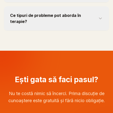
Ce tipuri de probleme pot aborda în
terapie?
Ești gata să faci pasul?
Nu te costă nimic să încerci. Prima discuție de
cunoaștere este gratuită și fără nicio obligație.