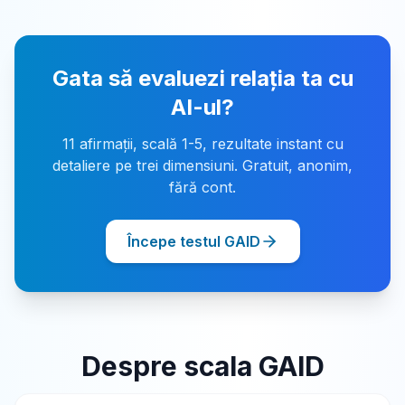
Gata să evaluezi relația ta cu
AI-ul?
11 afirmații, scală 1-5, rezultate instant cu
detaliere pe trei dimensiuni. Gratuit, anonim,
fără cont.
Începe testul GAID
Despre scala GAID