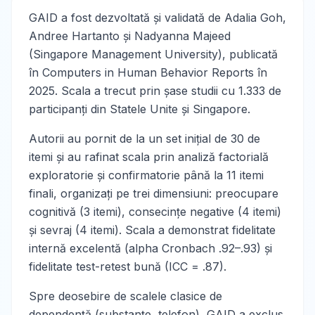
GAID a fost dezvoltată și validată de Adalia Goh,
Andree Hartanto și Nadyanna Majeed
(Singapore Management University), publicată
în
Computers in Human Behavior Reports
în
2025. Scala a trecut prin șase studii cu 1.333 de
participanți din Statele Unite și Singapore.
Autorii au pornit de la un set inițial de 30 de
itemi și au rafinat scala prin analiză factorială
exploratorie și confirmatorie până la 11 itemi
finali, organizați pe trei dimensiuni: preocupare
cognitivă (3 itemi), consecințe negative (4 itemi)
și sevraj (4 itemi). Scala a demonstrat fidelitate
internă excelentă (alpha Cronbach .92–.93) și
fidelitate test-retest bună (ICC = .87).
Spre deosebire de scalele clasice de
dependență (substanțe, telefon), GAID a exclus