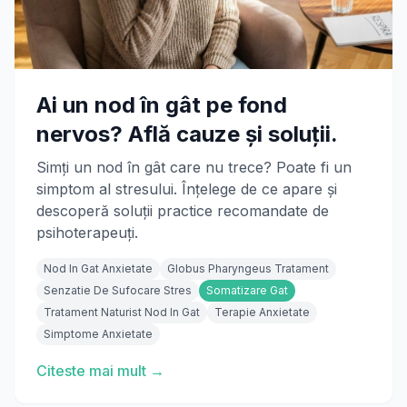
Ai un nod în gât pe fond
nervos? Află cauze și soluții.
Simți un nod în gât care nu trece? Poate fi un
simptom al stresului. Înțelege de ce apare și
descoperă soluții practice recomandate de
psihoterapeuți.
Nod In Gat Anxietate
Globus Pharyngeus Tratament
Senzatie De Sufocare Stres
Somatizare Gat
Tratament Naturist Nod In Gat
Terapie Anxietate
Simptome Anxietate
Citeste mai mult →