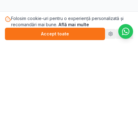
Folosim cookie-uri pentru o experiență personalizată și
recomandări mai bune.
Află mai multe
Accept toate
Refuz
Pasul.ro
Platforma de sănătate mintală care te conectează cu
terapeutul potrivit pentru tine.
Blog
💬
Stickere
WEBINARII (ÎNREGISTRĂRI)
▶️
Perfecționism (înregistrare)