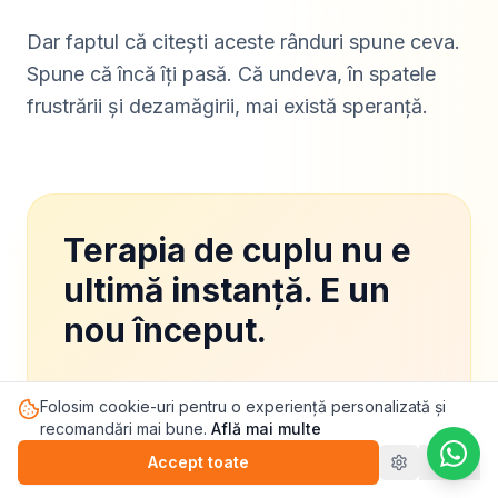
Dar faptul că citești aceste rânduri spune ceva.
Spune că încă îți pasă. Că undeva, în spatele
frustrării și dezamăgirii, mai există speranță.
Terapia de cuplu nu e
ultimă instanță. E un
nou început.
Un terapeut de cuplu nu e acolo să
Folosim cookie-uri pentru o experiență personalizată și
judece cine are dreptate. E acolo să vă
recomandări mai bune.
Află mai multe
ajute să vă înțelegeți reciproc din nou.
Accept toate
Refuz
Să creeze un spațiu sigur unde puteți