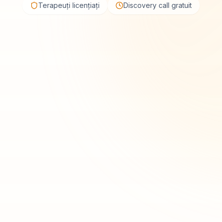
Terapeuți licențiați
Discovery call gratuit