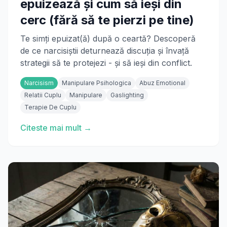
epuizează și cum să ieși din
cerc (fără să te pierzi pe tine)
Te simți epuizat(ă) după o ceartă? Descoperă
de ce narcisiștii deturnează discuția și învață
strategii să te protejezi - și să ieși din conflict.
Narcisism
Manipulare Psihologica
Abuz Emotional
Relatii Cuplu
Manipulare
Gaslighting
Terapie De Cuplu
Citeste mai mult →