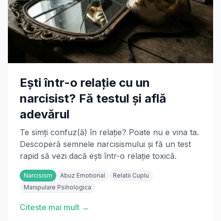
Ești într-o relație cu un
narcisist? Fă testul și află
adevărul
Te simți confuz(ă) în relație? Poate nu e vina ta.
Descoperă semnele narcisismului și fă un test
rapid să vezi dacă ești într-o relație toxică.
Narcisism
Abuz Emotional
Relatii Cuplu
Manipulare Psihologica
Citeste mai mult →