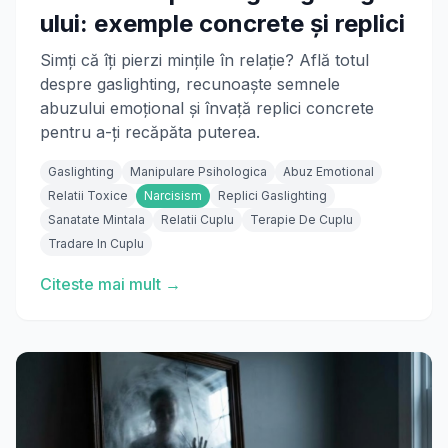
ului: exemple concrete și replici
Simți că îți pierzi mințile în relație? Află totul
despre gaslighting, recunoaște semnele
abuzului emoțional și învață replici concrete
pentru a-ți recăpăta puterea.
Gaslighting
Manipulare Psihologica
Abuz Emotional
Relatii Toxice
Narcisism
Replici Gaslighting
Sanatate Mintala
Relatii Cuplu
Terapie De Cuplu
Tradare In Cuplu
Citeste mai mult →