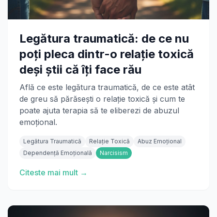
Legătura traumatică: de ce nu
poți pleca dintr-o relație toxică
deși știi că îți face rău
Află ce este legătura traumatică, de ce este atât
de greu să părăsești o relație toxică și cum te
poate ajuta terapia să te eliberezi de abuzul
emoțional.
Legătura Traumatică
Relație Toxică
Abuz Emoțional
Dependență Emoțională
Narcisism
Citeste mai mult →