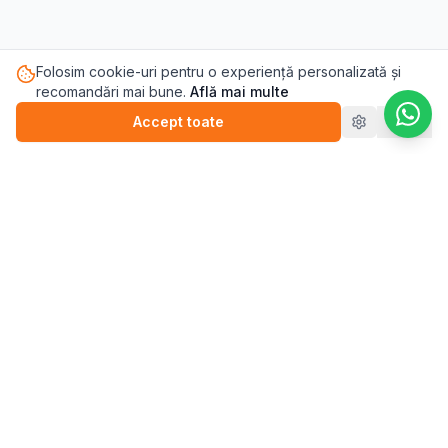
Folosim cookie-uri pentru o experiență personalizată și
recomandări mai bune.
Află mai multe
Accept toate
Refuz
Pasul.ro
Platforma de sănătate mintală care te conectează cu
terapeutul potrivit pentru tine.
Blog
💬
Stickere
WEBINARII (ÎNREGISTRĂRI)
▶️
Perfecționism (înregistrare)