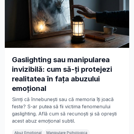
Gaslighting sau manipularea
invizibilă: cum să-ți protejezi
realitatea în fața abuzului
emoțional
Simți că înnebunești sau că memoria îți joacă
feste? S-ar putea să fii victima fenomenului
gaslighting. Află cum să recunoști și să oprești
acest abuz emoțional subtil.
Abuz Emotional
Manipulare Psihologica