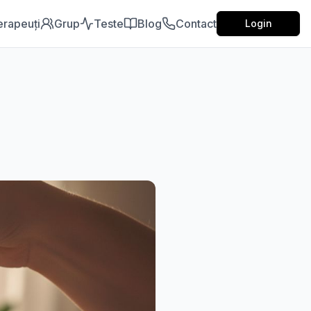
erapeuți
Grup
Teste
Blog
Contact
Login