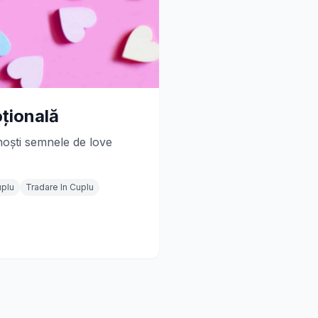
țională
unoști semnele de love
uplu
Tradare In Cuplu