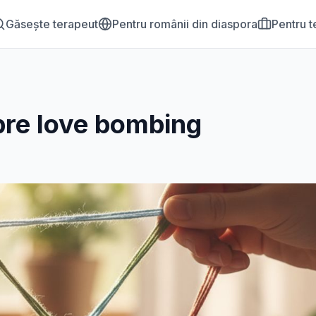
Găsește terapeut
Pentru românii din diaspora
Pentru t
pre
love bombing