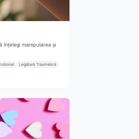
ă înțelegi manipularea și
moțional
Legătură Traumatică