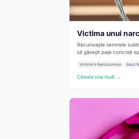
Victima unui narc
Recunoaște semnele subtile 
să găsești pașii concreți s
Victimă A Narcisismului
Abuz N
Citeste mai mult →