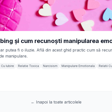
bing și cum recunoști manipularea emo
ar putea fi o iluzie. Află din acest ghid practic cum să rec
 de manipulare.
Cu Iubire
Relatie Toxica
Narcisism
Manipulare Emotionala
Relatii C
← Inapoi la toate articolele