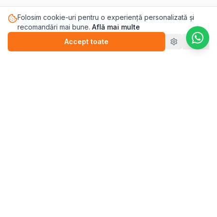
Folosim cookie-uri pentru o experiență personalizată și
recomandări mai bune.
Află mai multe
Accept toate
Refuz
Pasul.ro
Platforma de sănătate mintală care te conectează cu
terapeutul potrivit pentru tine.
Blog
💬
Stickere
WEBINARII (ÎNREGISTRĂRI)
▶️
Perfecționism (înregistrare)
▶️
Anxietate (înregistrare)