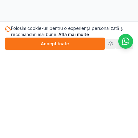
Folosim cookie-uri pentru o experiență personalizată și
recomandări mai bune.
Află mai multe
Accept toate
Refuz
Pasul.ro
Platforma de sănătate mintală care te conectează cu
terapeutul potrivit pentru tine.
Blog
💬
Stickere
WEBINARII (ÎNREGISTRĂRI)
▶️
Perfecționism (înregistrare)