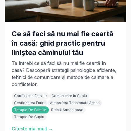
Ce să faci să nu mai fie ceartă
în casă: ghid practic pentru
liniștea căminului tău
Te întrebi ce să faci să nu mai fie ceartă în
casă? Descoperă strategii psihologice eficiente,
tehnici de comunicare și metode de calmare a
conflictelor.
Conflicte In Familie
Comunicare In Cuplu
Gestionarea Furiei
Atmosfera Tensionata Acasa
Terapie De Familie
Relatii Armonioase
Terapie De Cuplu
Citeste mai mult →