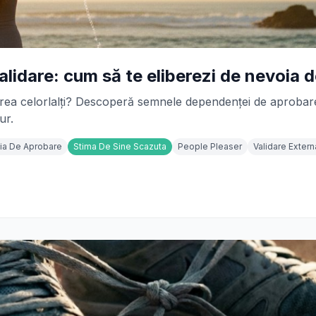
lidare: cum să te eliberezi de nevoia 
darea celorlalți? Descoperă semnele dependenței de aprobare 
ur.
ia De Aprobare
Stima De Sine Scazuta
People Pleaser
Validare Extern