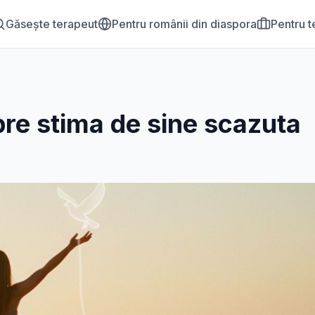
Găsește terapeut
Pentru românii din diaspora
Pentru t
pre
stima de sine scazuta