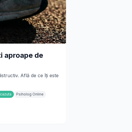
ti aproape de
tructiv. Află de ce îți este
Scazuta
Psiholog Online