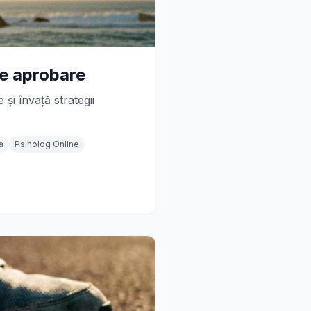
de aprobare
și învață strategii
a
Psiholog Online