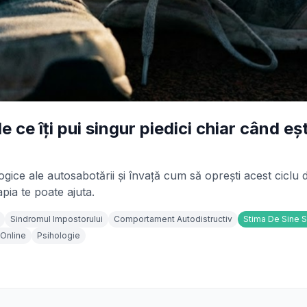
 ce îți pui singur piedici chiar când eș
ce ale autosabotării și învață cum să oprești acest ciclu dis
pia te poate ajuta.
Sindromul Impostorului
Comportament Autodistructiv
Stima De Sine 
 Online
Psihologie