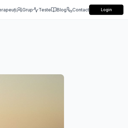
erapeuți
Grup
Teste
Blog
Contact
Login