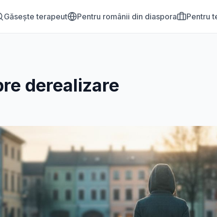
Găsește terapeut
Pentru românii din diaspora
Pentru t
pre
derealizare