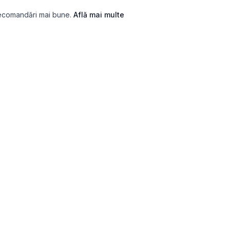
recomandări mai bune.
Află mai multe
SIHOLOGICE
SERVICII
tele
Găsește un terapeut
esie (PHQ-9)
Cadou terapie
tate (GAD-7)
Scrisoare către tine din viitor
 (ASRS)
Terapie Anxietate
ie (CSI-32)
Terapie ADHD
de atașament (ECR-R)
Terapie Depresie
sism (NPI-16)
Terapie de Cuplu
igență Emoțională (WLEIS)
Terapie Burnout
ut (BAT)
Terapie Doliu