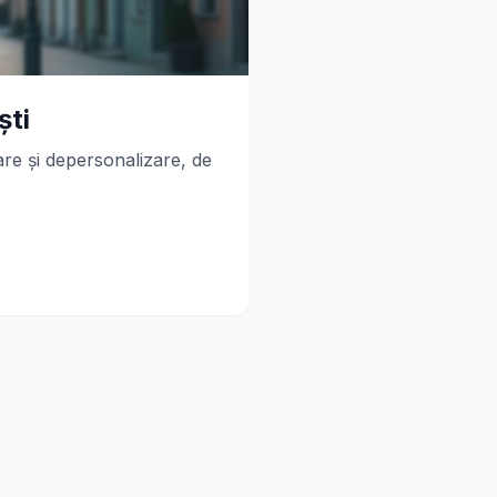
ști
are și depersonalizare, de