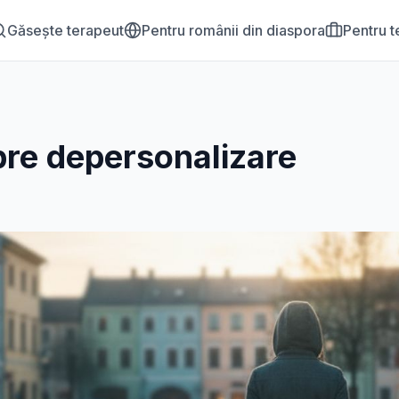
Găsește terapeut
Pentru românii din diaspora
Pentru t
pre
depersonalizare