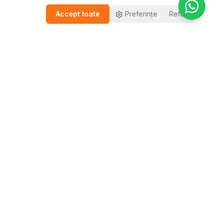
Accept toate
Preferințe
Refuz
FĂ PASUL DE ORIUNDE TE-AI AFLA
Brașov
București
Cluj
Iași
Ploiești
Sibiu
Timișoara
Terapie online pentru diaspora
🇮🇹 Italia - Psicologo Rumeno