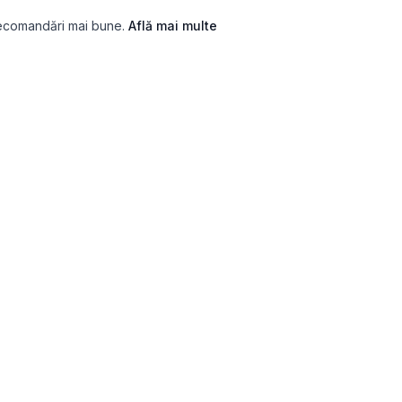
recomandări mai bune.
Află mai multe
SIHOLOGICE
SERVICII
tele
Găsește un terapeut
esie (PHQ-9)
Cadou terapie
tate (GAD-7)
Scrisoare către tine din viitor
 (ASRS)
Terapie Anxietate
ie (CSI-32)
Terapie ADHD
de atașament (ECR-R)
Terapie Depresie
sism (NPI-16)
Terapie de Cuplu
igență Emoțională (WLEIS)
Terapie Burnout
ut (BAT)
Terapie Doliu