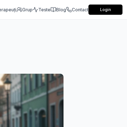
erapeuți
Grup
Teste
Blog
Contact
Login