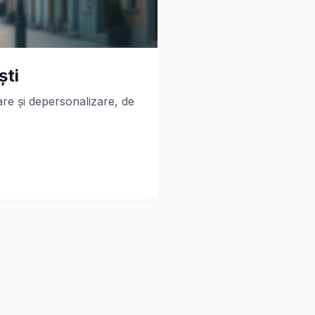
ști
are și depersonalizare, de