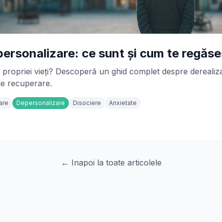
personalizare: ce sunt și cum te regăse
l propriei vieți? Descoperă un ghid complet despre derealiz
de recuperare.
are
Depersonalizare
Disociere
Anxietate
← Inapoi la toate articolele