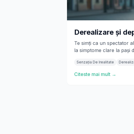
Derealizare și de
Te simți ca un spectator a
la simptome clare la pași 
Senzația De Irealitate
Derealiz
Citeste mai mult →