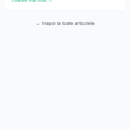
Citeste mai mult →
← Inapoi la toate articolele