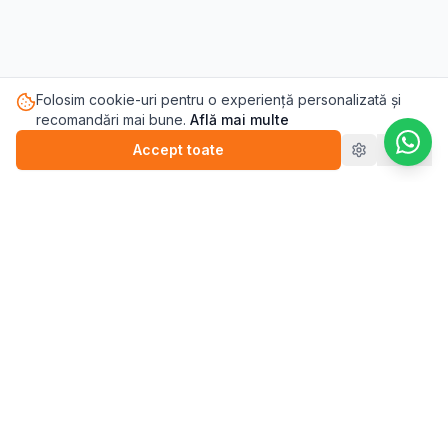
Folosim cookie-uri pentru o experiență personalizată și
recomandări mai bune.
Află mai multe
Accept toate
Refuz
Pasul.ro
Platforma de sănătate mintală care te conectează cu
terapeutul potrivit pentru tine.
Blog
💬
Stickere
WEBINARII (ÎNREGISTRĂRI)