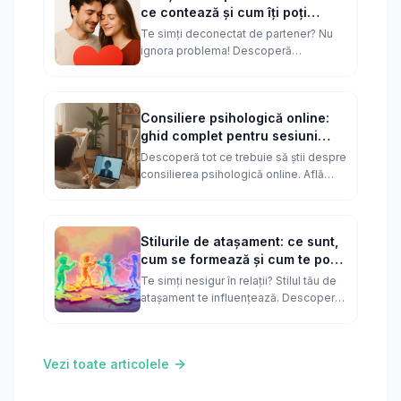
ce contează și cum îți poți
măsura satisfacția
Te simți deconectat de partener? Nu
ignora problema! Descoperă
importanța unei relații sănătoase și fă
un test rapid să vezi cât de bine stai.
Consiliere psihologică online:
ghid complet pentru sesiuni
eficiente
Descoperă tot ce trebuie să știi despre
consilierea psihologică online. Află
cum să alegi un terapeut, cum să te
pregătești și cum să obții rezultate.
Stilurile de atașament: ce sunt,
cum se formează și cum te pot
ajuta să construiești relații
Te simți nesigur în relații? Stilul tău de
sănătoase
atașament te influențează. Descoperă
cum s-a format și cum poți construi
relații mai sănătoase.
Vezi toate articolele