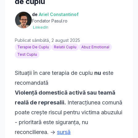
de cuplu
de
Ariel Constantinof
Fondator Pasul.ro
·
LinkedIn
Publicat
sâmbătă, 2 august 2025
Terapie De Cuplu
Relatii Cuplu
Abuz Emotional
Test Cuplu
Situații în care terapia de cuplu
nu
este
recomandată
Violență domestică activă sau teamă
reală de represalii.
Interacțiunea comună
poate crește riscul pentru victima abuzului
- prioritară este siguranța, nu
reconcilierea. ->
sursă