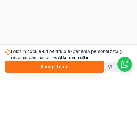
Folosim cookie-uri pentru o experiență personalizată și
recomandări mai bune.
Află mai multe
Accept toate
Refuz
Pasul.ro
Platforma de sănătate mintală care te conectează cu
terapeutul potrivit pentru tine.