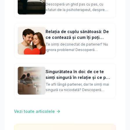
Descoperă un ghid pas cu pas, cu
sfaturi de la psihoterapeut, despre
cum poți gestiona durerea trădării și
dacă mai poți reconstrui încrederea în
partener.
Relația de cuplu sănătoasă: De
ce contează și cum îți poți
măsura satisfacția
Te simți deconectat de partener? Nu
ignora problema! Descoperă
importanța unei relații sănătoase și fă
un test rapid să vezi cât de bine stai.
Singurătatea în doi: de ce te
simți singură în relație și ce poți
face
Te afli lângă partener, dar te simți mai
singură ca niciodată? Descoperă
cauzele subtile ale singurătății în
relație și pașii concreți pentru a
reconstrui conexiunea.
Vezi toate articolele