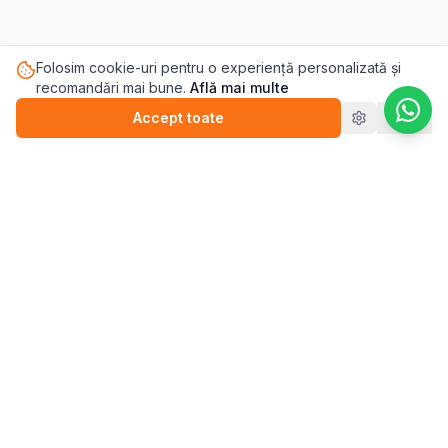
Folosim cookie-uri pentru o experiență personalizată și
recomandări mai bune.
Află mai multe
Accept toate
Refuz
Pasul.ro
Platforma de sănătate mintală care te conectează cu
terapeutul potrivit pentru tine.
Blog
💬
Stickere
WEBINARII (ÎNREGISTRĂRI)
▶️
Perfecționism (înregistrare)