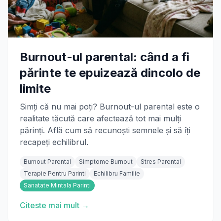
Burnout-ul parental: când a fi
părinte te epuizează dincolo de
limite
Simți că nu mai poți? Burnout-ul parental este o
realitate tăcută care afectează tot mai mulți
părinți. Află cum să recunoști semnele și să îți
recapeți echilibrul.
Burnout Parental
Simptome Burnout
Stres Parental
Terapie Pentru Parinti
Echilibru Familie
Sanatate Mintala Parinti
Citeste mai mult →