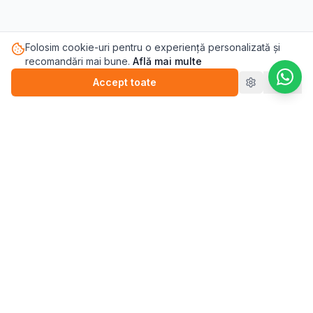
Folosim cookie-uri pentru o experiență personalizată și
recomandări mai bune.
Află mai multe
Accept toate
Refuz
Pasul.ro
Platforma de sănătate mintală care te conectează cu
terapeutul potrivit pentru tine.
Blog
💬
Stickere
WEBINARII (ÎNREGISTRĂRI)
▶️
Perfecționism (înregistrare)