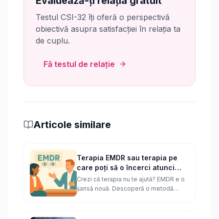
Evaluează-ți relația gratuit
Testul CSI-32 îți oferă o perspectivă
obiectivă asupra satisfacției în relația ta
de cuplu.
Fă testul de relație
Articole similare
Terapia EMDR sau terapia pe
care poți să o încerci atunci
când alte tipuri de terapie nu
Crezi că terapia nu te ajută? EMDR e o
mai funcționează
șansă nouă. Descoperă o metodă
eficientă, validată științific, care te ajută
să depășești traumele.