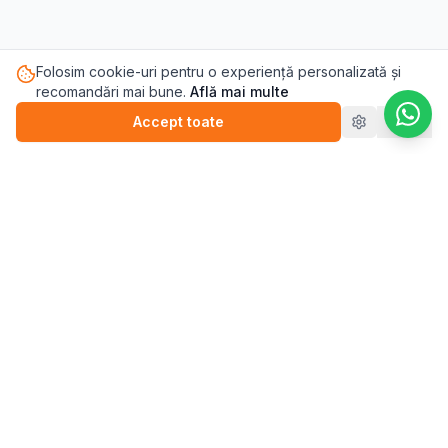
Folosim cookie-uri pentru o experiență personalizată și
recomandări mai bune.
Află mai multe
Accept toate
Refuz
Pasul.ro
Platforma de sănătate mintală care te conectează cu
terapeutul potrivit pentru tine.
Blog
💬
Stickere
WEBINARII (ÎNREGISTRĂRI)
▶️
Perfecționism (înregistrare)