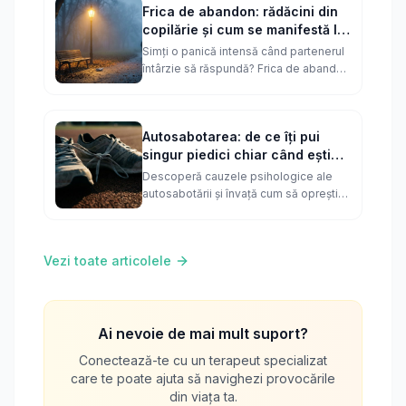
Frica de abandon: rădăcini din
copilărie și cum se manifestă la
adulți
Simți o panică intensă când partenerul
întârzie să răspundă? Frica de abandon
este o rană profundă care ne
sabotează relațiile. Află cum se
formează și cum o poți vindeca.
Autosabotarea: de ce îți pui
singur piedici chiar când ești
aproape de succes
Descoperă cauzele psihologice ale
autosabotării și învață cum să oprești
acest ciclu distructiv. Află de ce îți este
frică de succes și cum terapia te poate
ajuta.
Vezi toate articolele
Ai nevoie de mai mult suport?
Conectează-te cu un terapeut specializat
care te poate ajuta să navighezi provocările
din viața ta.