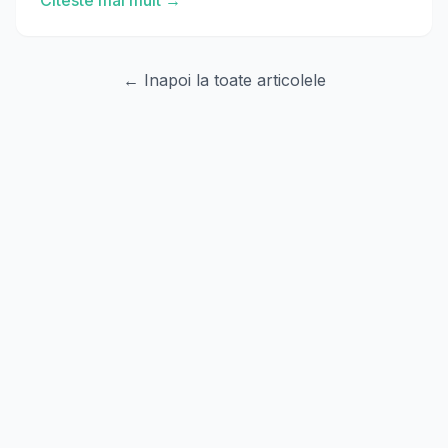
Citeste mai mult →
← Inapoi la toate articolele