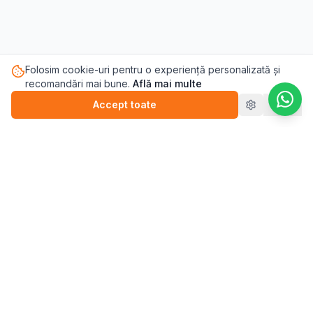
Folosim cookie-uri pentru o experiență personalizată și
recomandări mai bune.
Află mai multe
Accept toate
Refuz
Pasul.ro
Platforma de sănătate mintală care te conectează cu
terapeutul potrivit pentru tine.
Blog
💬
Stickere
WEBINARII (ÎNREGISTRĂRI)