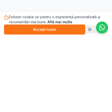
Folosim cookie-uri pentru o experiență personalizată și
recomandări mai bune.
Află mai multe
Accept toate
Refuz
Pasul.ro
Platforma de sănătate mintală care te conectează cu
terapeutul potrivit pentru tine.
Blog
💬
Stickere
WEBINARII (ÎNREGISTRĂRI)
▶️
Perfecționism (înregistrare)