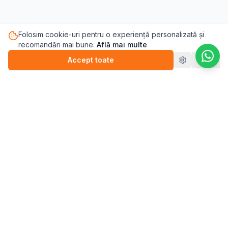
Folosim cookie-uri pentru o experiență personalizată și
recomandări mai bune.
Află mai multe
Accept toate
Refuz
Pasul.ro
Platforma de sănătate mintală care te conectează cu
terapeutul potrivit pentru tine.
Blog
💬
Stickere
WEBINARII (ÎNREGISTRĂRI)
▶️
Perfecționism (înregistrare)