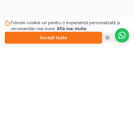
Folosim cookie-uri pentru o experiență personalizată și
recomandări mai bune.
Află mai multe
Accept toate
Refuz
Pasul.ro
Platforma de sănătate mintală care te conectează cu
terapeutul potrivit pentru tine.
Blog
💬
Stickere
WEBINARII (ÎNREGISTRĂRI)
▶️
Perfecționism (înregistrare)