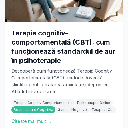
Terapia cognitiv-
comportamentală (CBT): cum
funcționează standardul de aur
în psihoterapie
Descoperă cum funcționează Terapia Cognitiv-
Comportamentală (CBT), metoda dovedită
științific pentru tratarea anxietății și depresiei.
Află tehnici concrete.
Terapia Cognitiv Comportamentala
Psihoterapie Online
Restructurare Cognitiva
Ganduri Negative
Terapeut Cbt
Citeste mai mult →