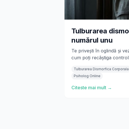
Tulburarea dismo
numărul unu
Te privești în oglindă și 
cum poți recâștiga controlu
Tulburarea Dismorfica Corporala
Psiholog Online
Citeste mai mult →