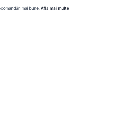
recomandări mai bune.
Află mai multe
SIHOLOGICE
SERVICII
tele
Găsește un terapeut
esie (PHQ-9)
Cadou terapie
tate (GAD-7)
Scrisoare către tine din viitor
 (ASRS)
Terapie Anxietate
ie (CSI-32)
Terapie ADHD
de atașament (ECR-R)
Terapie Depresie
sism (NPI-16)
Terapie de Cuplu
igență Emoțională (WLEIS)
Terapie Burnout
ut (BAT)
Terapie Doliu