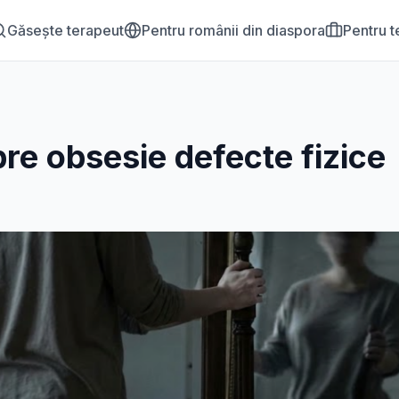
Găsește terapeut
Pentru românii din diaspora
Pentru t
pre
obsesie defecte fizice