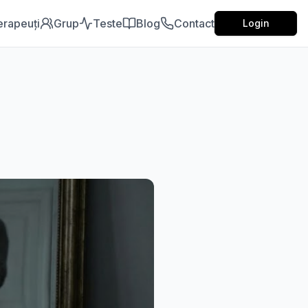
erapeuți
Grup
Teste
Blog
Contact
Login