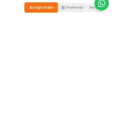
Accept toate
Preferințe
Refuz
FĂ PASUL DE ORIUNDE TE-AI AFLA
Brașov
București
Cluj
Iași
Ploiești
Sibiu
Timișoara
Terapie online pentru diaspora
🇮🇹 Italia - Psicologo Rumeno