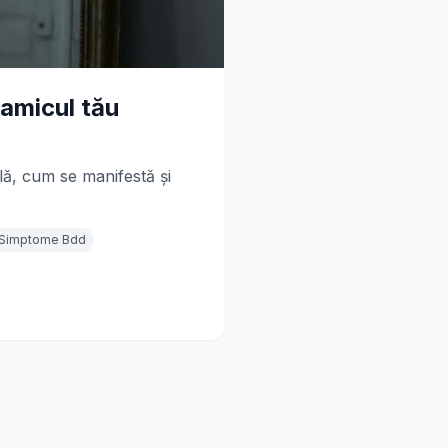
namicul tău
lă, cum se manifestă și
Simptome Bdd