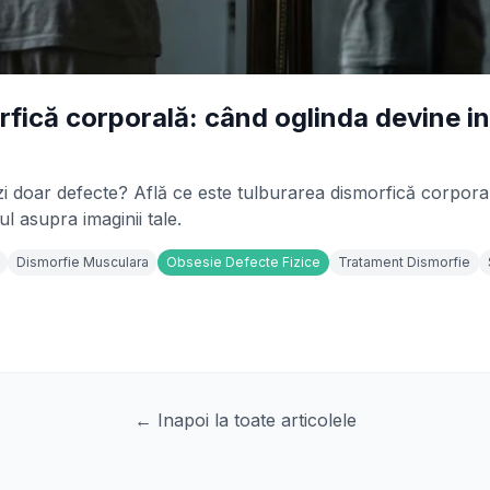
rfică corporală: când oglinda devine i
vezi doar defecte? Află ce este tulburarea dismorfică corpora
l asupra imaginii tale.
Dismorfie Musculara
Obsesie Defecte Fizice
Tratament Dismorfie
← Inapoi la toate articolele