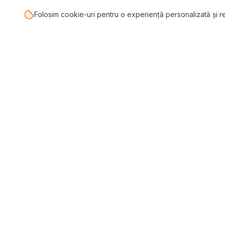
Folosim cookie-uri pentru o experiență personalizată și 
TESTE P
Pasul.ro
Toate tes
Platforma de sănătate mintală care te
Test Depr
conectează cu terapeutul potrivit pentru
tine.
Test Anxie
Test ADHD
Blog
💬
Stickere
Test Relaț
WEBINARII (ÎNREGISTRĂRI)
Test stil 
▶️
Perfecționism (înregistrare)
Test Narci
▶️
Anxietate (înregistrare)
Test Intel
Test Burno
Vezi toți terapeuții