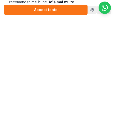
recomandări mai bune.
Află mai multe
Accept toate
Refuz
Pasul.ro
Platforma de sănătate mintală care te conectează cu
terapeutul potrivit pentru tine.
Blog
💬
Stickere
WEBINARII (ÎNREGISTRĂRI)
▶️
Perfecționism (înregistrare)
▶️
Anxietate (înregistrare)
Vezi toți terapeuții