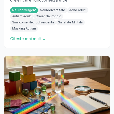
creier care funcționează altfel.
Neurodivergent
Neurodiversitate
Adhd Adulti
Autism Adulti
Creier Neurotipic
Simptome Neurodivergenta
Sanatate Mintala
Masking Autism
Citeste mai mult →