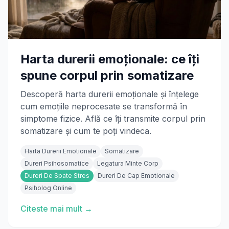
Harta durerii emoționale: ce îți
spune corpul prin somatizare
Descoperă harta durerii emoționale și înțelege
cum emoțiile neprocesate se transformă în
simptome fizice. Află ce îți transmite corpul prin
somatizare și cum te poți vindeca.
Harta Durerii Emotionale
Somatizare
Dureri Psihosomatice
Legatura Minte Corp
Dureri De Spate Stres
Dureri De Cap Emotionale
Psiholog Online
Citeste mai mult →