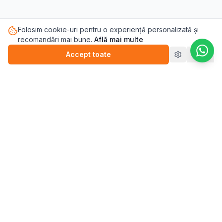
Folosim cookie-uri pentru o experiență personalizată și
recomandări mai bune.
Află mai multe
Accept toate
Refuz
Pasul.ro
Platforma de sănătate mintală care te conectează cu
terapeutul potrivit pentru tine.
Blog
💬
Stickere
WEBINARII (ÎNREGISTRĂRI)
▶️
Perfecționism (înregistrare)