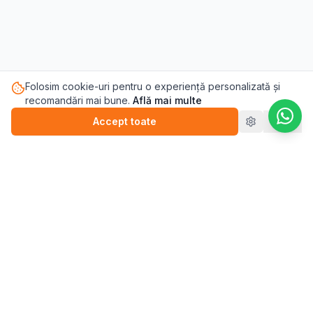
Folosim cookie-uri pentru o experiență personalizată și
recomandări mai bune.
Află mai multe
Accept toate
Refuz
Pasul.ro
Platforma de sănătate mintală care te conectează cu
terapeutul potrivit pentru tine.
Blog
💬
Stickere
WEBINARII (ÎNREGISTRĂRI)