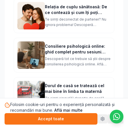
Relația de cuplu sănătoasă: De
ce contează și cum îți poți
măsura satisfacția
Te simți deconectat de partener? Nu
ignora problema! Descoperă
importanța unei relații sănătoase și fă
un test rapid să vezi cât de bine stai.
Consiliere psihologică online:
ghid complet pentru sesiuni
eficiente
Descoperă tot ce trebuie să știi despre
consilierea psihologică online. Află
cum să alegi un terapeut, cum să te
pregătești și cum să obții rezultate.
Dorul de casă se tratează cel
mai bine în limba ta maternă
Te simți singur(ă) departe de casă?
Descoperă de ce terapia în limba
Folosim cookie-uri pentru o experiență personalizată și
română te poate ajuta să te vindeci mai
recomandări mai bune.
Află mai multe
profund - reconectează-te cu tine!
Accept toate
Refuz
Vezi toate articolele