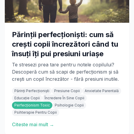
Părinții perfecționiști: cum să
crești copii încrezători când tu
însuți îți pui presiuni uriașe
Te stresezi prea tare pentru notele copilului?
Descoperă cum să scapi de perfecționism și să
crești un copil încrezător - fără presiuni inutile.
Părinți Perfecționiști
Presiune Copii
Anxietate Parentală
Educație Copii
Încredere În Sine Copii
Perfecționism Toxic
Psihologie Copii
Psihterapie Pentru Copii
Citeste mai mult →