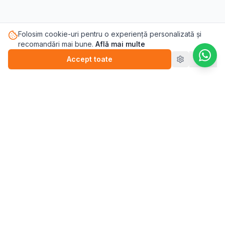
Folosim cookie-uri pentru o experiență personalizată și
recomandări mai bune.
Află mai multe
Accept toate
Refuz
Pasul.ro
Platforma de sănătate mintală care te conectează cu
terapeutul potrivit pentru tine.
Blog
💬
Stickere
WEBINARII (ÎNREGISTRĂRI)
▶️
Perfecționism (înregistrare)