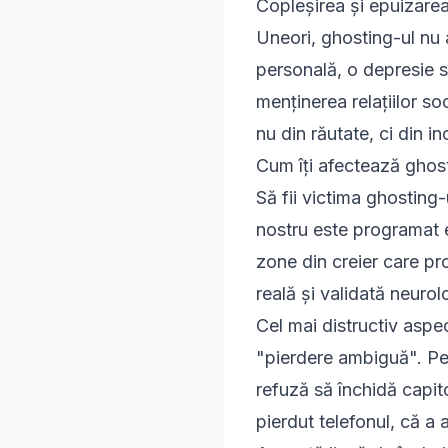
Copleșirea și epuizare
Uneori, ghosting-ul nu 
personală, o depresie s
menținerea relațiilor so
nu din răutate, ci din 
Cum îți afectează ghos
Să fii victima ghosting-
nostru este programat 
zone din creier care pr
reală și validată neurol
Cel mai distructiv aspe
"pierdere ambiguă". Pen
refuză să închidă capit
pierdut telefonul, că a