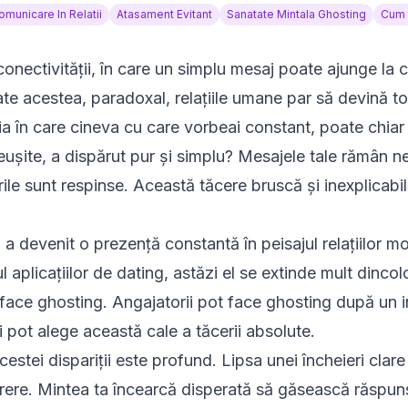
municare In Relatii
Atasament Evitant
Sanatate Mintala Ghosting
Cum 
conectivității, în care un simplu mesaj poate ajunge la ce
e acestea, paradoxal, relațiile umane par să devină tot
ația în care cineva cu care vorbeai constant, poate chia
i reușite, a dispărut pur și simplu? Mesajele tale rămân ne
urile sunt respinse. Această tăcere bruscă și inexplicab
 devenit o prezență constantă în peisajul relațiilor m
tul aplicațiilor de dating, astăzi el se extinde mult dinco
t face ghosting. Angajatorii pot face ghosting după un i
i pot alege această cale a tăcerii absolute.
estei dispariții este profund. Lipsa unei încheieri clare 
urere. Mintea ta încearcă disperată să găsească răspun