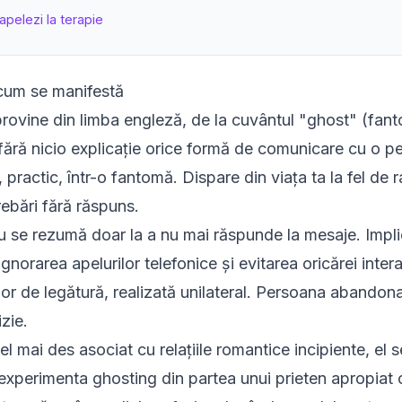
pelezi la terapie
 cum se manifestă
ovine din limba engleză, de la cuvântul "ghost" (fanto
 fără nicio explicație orice formă de comunicare cu o p
practic, într-o fantomă. Dispare din viața ta la fel de r
rebări fără răspuns.
se rezumă doar la a nu mai răspunde la mesaje. Impl
ignorarea apelurilor telefonice și evitarea oricărei intera
lor de legătură, realizată unilateral. Persoana abandon
zie.
l mai des asociat cu relațiile romantice incipiente, el 
 experimenta ghosting din partea unui prieten apropiat c