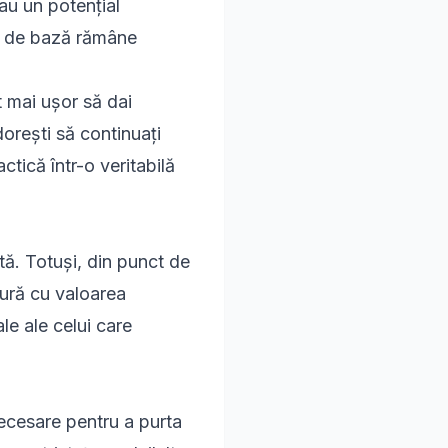
au un potențial
ul de bază rămâne
t mai ușor să dai
orești să continuați
ctică într-o veritabilă
tă. Totuși, din punct de
tură cu valoarea
le ale celui care
necesare pentru a purta