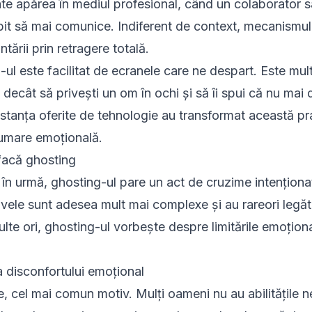
ate apărea în mediul profesional, când un colaborator s
bit să mai comunice. Indiferent de context, mecanism
tării prin retragere totală.
g-ul este facilitat de ecranele care ne despart. Este mul
ecât să privești un om în ochi și să îi spui că nu mai d
istanța oferite de tehnologie au transformat această pra
sumare emoțională.
facă ghosting
în urmă, ghosting-ul pare un act de cruzime intenționa
vele sunt adesea mult mai complexe și au rareori legă
lte ori, ghosting-ul vorbește despre limitările emoționa
 a disconfortului emoțional
, cel mai comun motiv. Mulți oameni nu au abilitățile 