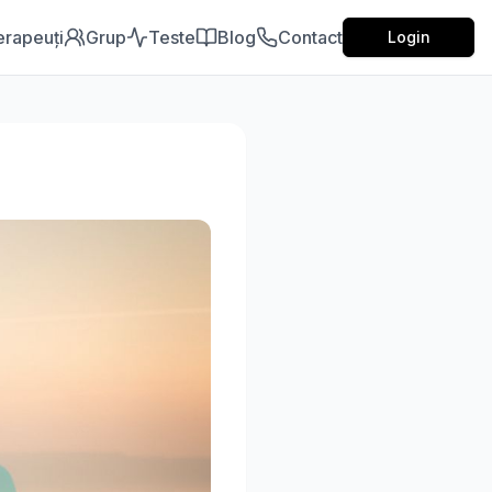
erapeuți
Grup
Teste
Blog
Contact
Login