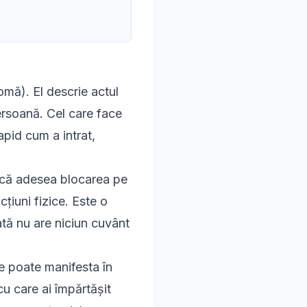
mă). El descrie actul
ersoană. Cel care face
apid cum a intrat,
ică adesea blocarea pe
cțiuni fizice. Este o
ată nu are niciun cuvânt
se poate manifesta în
u care ai împărtășit