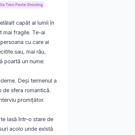
Sa Treci Peste Ghosting
lălalt capăt al lumii în
 mai fragile. Te-ai
r persoana cu care ai
citite sau, mai rău,
ilă poartă un nume:
oderne. Deși termenul a
lo de sfera romantică.
nterviu promițător.
te lasă într-o stare de
suri acolo unde există