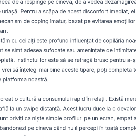
 Ideea de a respinge pe cineva, de a vedea dezamăgirea s
 uriașă. Pentru a scăpa de acest disconfort imediat, ei
mecanism de coping imatur, bazat pe evitarea emoțiilor
tant
ăm cu ceilalți este profund influențat de copilăria noa
ant se simt adesea sufocate sau amenințate de intimita
piată, instinctul lor este să se retragă brusc pentru a-
rei să înțelegi mai bine aceste tipare, poți completa
t
e platforma noastră.
 creat o cultură a consumului rapid în relații. Există me
flă la un swipe distanță. Acest lucru duce la o devalor
t priviți ca niște simple profiluri pe un ecran, empati
abandonezi pe cineva când nu îl percepi în toată compl