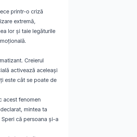
ece printr-o criză
izare extremă,
a lor și taie legăturile
emoțională.
umatizant. Creierul
ială activează aceleași
ți este cât se poate de
esc acest fenomen
 declarat, mintea ta
. Speri că persoana și-a