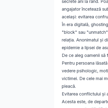
secrete ani la rând. Po
angajator încetează su
același: evitarea confrun
În era digitală, ghostin
"block" sau "unmatch" d
relația. Anonimatul și d
epidemie a lipsei de a
De ce aleg oamenii să 
Pentru persoana lăsată 
vedere psihologic, moti
victimei. De cele mai mu
pleacă.
Evitarea conflictului și
Acesta este, de departe