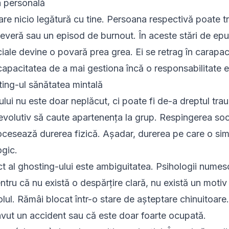
a personală
are nicio legătură cu tine. Persoana respectivă poate tr
everă sau un episod de burnout. În aceste stări de epu
ciale devine o povară prea grea. Ei se retrag în carapace
incapacitatea de a mai gestiona încă o responsabilitate 
ting-ul sănătatea mintală
ului nu este doar neplăcut, ci poate fi de-a dreptul tra
evolutiv să caute apartenența la grup. Respingerea soc
ocesează durerea fizică. Așadar, durerea pe care o sim
ogic.
ct al ghosting-ului este ambiguitatea. Psihologii num
tru că nu există o despărțire clară, nu există un motiv
olul. Rămâi blocat într-o stare de așteptare chinuitoare
 avut un accident sau că este doar foarte ocupată.