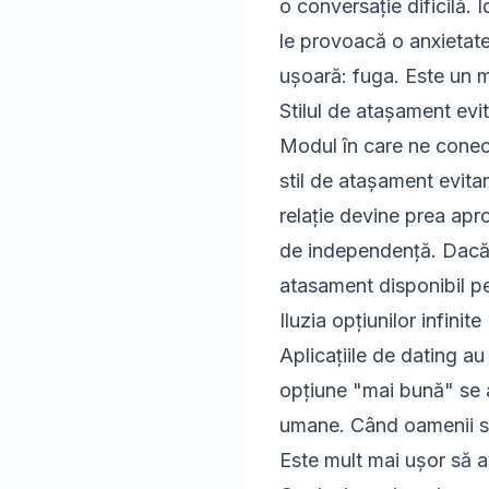
o conversație dificilă.
le provoacă o anxietate
ușoară: fuga. Este un 
Stilul de atașament evi
Modul în care ne conect
stil de atașament evit
relație devine prea apro
de independență. Dacă v
atasament
disponibil p
Iluzia opțiunilor infinite
Aplicațiile de dating au
opțiune "mai bună" se a
umane. Când oamenii sun
Este mult mai ușor să 