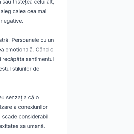
au tristețea celuilalt,
 aleg calea cea mai
 negative.
stră. Persoanele cu un
tea emoțională. Când o
și recăpăta sentimentul
estul stilurilor de
reu senzația că o
izare a conexiunilor
a scade considerabil.
exitatea sa umană.