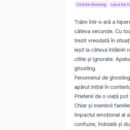
Ce Este Ghosting
Lipsa De Co
Trăim într-o eră a hiper
câteva secunde. Cu toat
trezit vreodată în situ
ieșit la câteva întâlnir
citite și ignorate. Apel
ghosting.
Fenomenul de ghosting a
apărut inițial în contex
Prietenii de o viață po
Chiar și membrii familie
Impactul emoțional al ac
confuzie, îndoială și d