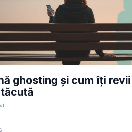
 ghosting și cum îți revi
 tăcută
nof
6