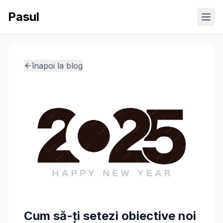
Pasul
Ope
înapoi la blog
Cum să-ți setezi obiective noi