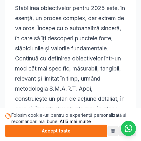
Stabilirea obiectivelor pentru 2025 este, în
esență, un proces complex, dar extrem de
valoros. Începe cu o autoanaliză sinceră,
în care să îți descoperi punctele forte,
slăbiciunile și valorile fundamentale.
Continuă cu definirea obiectivelor într-un
mod cât mai specific, măsurabil, tangibil,
relevant și limitat în timp, urmând
metodologia S.M.A.R.T. Apoi,
construiește un plan de acțiune detaliat, în
care să împarți obiectivele mari în etape
Folosim cookie-uri pentru o experiență personalizată și
mai mici și să identifici resursele necesare.
recomandări mai bune.
Află mai multe
Pe drumul către succes, vei întâmpina cu
Accept toate
Refuz
siguranță obstacole, iar abilitatea ta de a