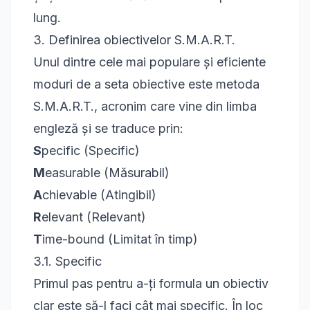
lung.
3. Definirea obiectivelor S.M.A.R.T.
Unul dintre cele mai populare și eficiente
moduri de a seta obiective este metoda
S.M.A.R.T., acronim care vine din limba
engleză și se traduce prin:
S
pecific (Specific)
M
easurable (Măsurabil)
A
chievable (Atingibil)
R
elevant (Relevant)
T
ime-bound (Limitat în timp)
3.1. Specific
Primul pas pentru a-ți formula un obiectiv
clar este să-l faci cât mai specific. În loc