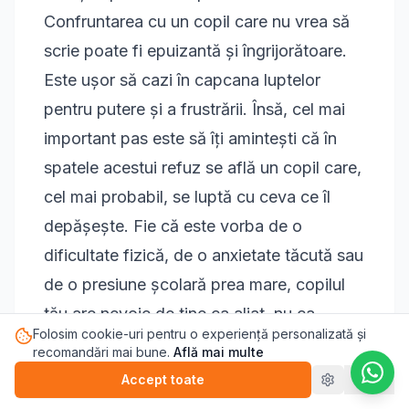
Confruntarea cu un copil care nu vrea să
scrie poate fi epuizantă și îngrijorătoare.
Este ușor să cazi în capcana luptelor
pentru putere și a frustrării. Însă, cel mai
important pas este să îți amintești că în
spatele acestui refuz se află un copil care,
cel mai probabil, se luptă cu ceva ce îl
depășește. Fie că este vorba de o
dificultate fizică, de o anxietate tăcută sau
de o presiune școlară prea mare, copilul
tău are nevoie de tine ca aliat, nu ca
Folosim cookie-uri pentru o experiență personalizată și
adversar.
recomandări mai bune.
Află mai multe
Abordarea acestei probleme necesită
Accept toate
Refuz
răbdare, investigație și, mai presus de