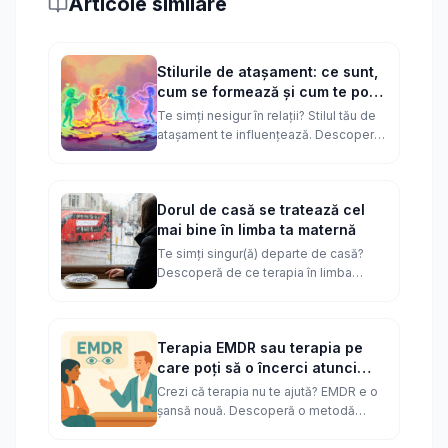
Articole similare
Stilurile de atașament: ce sunt,
cum se formează și cum te pot
ajuta să construiești relații
Te simți nesigur în relații? Stilul tău de
sănătoase
atașament te influențează. Descoperă
cum s-a format și cum poți construi
relații mai sănătoase.
Dorul de casă se tratează cel
mai bine în limba ta maternă
Te simți singur(ă) departe de casă?
Descoperă de ce terapia în limba
română te poate ajuta să te vindeci mai
profund - reconectează-te cu tine!
Terapia EMDR sau terapia pe
care poți să o încerci atunci
când alte tipuri de terapie nu
Crezi că terapia nu te ajută? EMDR e o
mai funcționează
șansă nouă. Descoperă o metodă
eficientă, validată științific, care te ajută