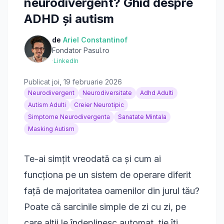
neurodivergent? Ghid despre
ADHD și autism
de
Ariel Constantinof
Fondator Pasul.ro
·
LinkedIn
Publicat
joi, 19 februarie 2026
Neurodivergent
Neurodiversitate
Adhd Adulti
Autism Adulti
Creier Neurotipic
Simptome Neurodivergenta
Sanatate Mintala
Masking Autism
Te-ai simțit vreodată ca și cum ai
funcționa pe un sistem de operare diferit
față de majoritatea oamenilor din jurul tău?
Poate că sarcinile simple de zi cu zi, pe
care alții le îndeplinesc automat, ție îți