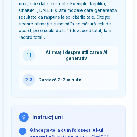
uriașe de date existente. Exemple: Replika,
ChatGPT, DALL-E și alte modele care generează
rezultate ca răspuns la solicitările tale. Citește
fiecare afirmație și indică în ce măsură ești de
acord, pe o scală de la 1 (dezacord total) la 5
(acord total).
Afirmații despre utilizarea AI
11
generativ
2-3
Durează 2-3 minute
Instrucțiuni
Gândește-te la
cum folosești AI-ul
1
generativ
în viața de zi cu zi (ChatGPT,