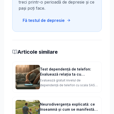
treci printr-o perioadă de depresie și ce
pași poți face.
Fă testul de depresie
Articole similare
Test dependență de telefon:
Evaluează relația ta cu
tehnologia
Evaluează gratuit nivelul de
dependență de telefon cu scala SAS-
SV. Află în 3 minute dacă utilizarea
smartphone-ului îți afectează
sănătatea mintală și relațiile.
Neurodivergența explicată: ce
înseamnă și cum se manifestă în