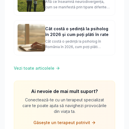
realitate
Află ce înseamnă neurodivergența,
cum se manifestă prin tipare diferite
de gândire și cum recunoști semnele la
adulți și copii în viața de zi cu zi.
Cât costă o ședință la psiholog
în 2026 și cum poți plăti în rate
Cât costă o ședință la psiholog în
România în 2026, cum poți plăti
psihoterapia în rate, ce reduceri au
pachetele de ședințe și ce faci dacă nu
îți permiți.
Vezi toate articolele
Ai nevoie de mai mult suport?
Conectează-te cu un terapeut specializat
care te poate ajuta să navighezi provocările
din viața ta.
Găsește un terapeut potrivit