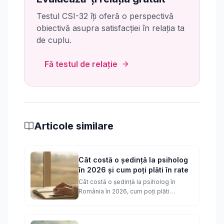
Testul CSI-32 îți oferă o perspectivă
obiectivă asupra satisfacției în relația ta
de cuplu.
Fă testul de relație
Articole similare
Cât costă o ședință la psiholog
în 2026 și cum poți plăti în rate
Cât costă o ședință la psiholog în
România în 2026, cum poți plăti
psihoterapia în rate, ce reduceri au
pachetele de ședințe și ce faci dacă nu
îți permiți.