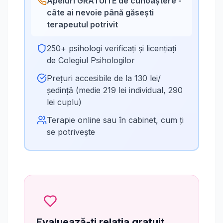
Apeluri GRATUITE de cunoaștere -
câte ai nevoie până găsești
terapeutul potrivit
250+ psihologi verificați și licențiați
de Colegiul Psihologilor
Prețuri accesibile de la 130 lei/
ședință (medie 219 lei individual, 290
lei cuplu)
Terapie online sau în cabinet, cum ți
se potrivește
Evaluează-ți relația gratuit