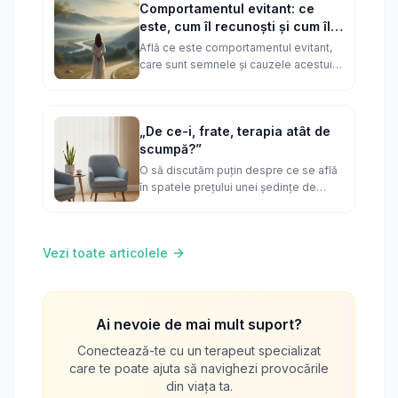
Comportamentul evitant: ce
este, cum îl recunoști și cum îl
gestionezi
Află ce este comportamentul evitant,
care sunt semnele și cauzele acestuia,
și descoperă strategii validate pentru a
construi relații sănătoase și autentice.
„De ce-i, frate, terapia atât de
scumpă?”
O să discutăm puțin despre ce se află
în spatele prețului unei ședințe de
terapie.
Vezi toate articolele
Ai nevoie de mai mult suport?
Conectează-te cu un terapeut specializat
care te poate ajuta să navighezi provocările
din viața ta.