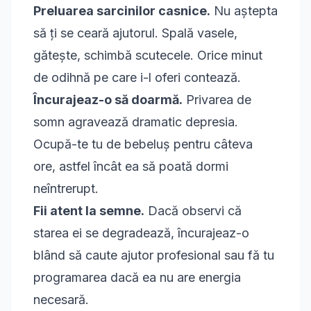
Preluarea sarcinilor casnice.
Nu aștepta
să ți se ceară ajutorul. Spală vasele,
gătește, schimbă scutecele. Orice minut
de odihnă pe care i-l oferi contează.
Încurajeaz-o să doarmă.
Privarea de
somn agravează dramatic depresia.
Ocupă-te tu de bebeluș pentru câteva
ore, astfel încât ea să poată dormi
neîntrerupt.
Fii atent la semne.
Dacă observi că
starea ei se degradează, încurajeaz-o
blând să caute ajutor profesional sau fă tu
programarea dacă ea nu are energia
necesară.