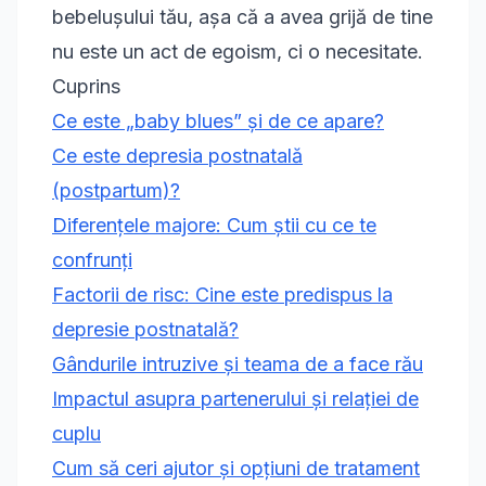
bebelușului tău, așa că a avea grijă de tine
nu este un act de egoism, ci o necesitate.
Cuprins
Ce este „baby blues” și de ce apare?
Ce este depresia postnatală
(postpartum)?
Diferențele majore: Cum știi cu ce te
confrunți
Factorii de risc: Cine este predispus la
depresie postnatală?
Gândurile intruzive și teama de a face rău
Impactul asupra partenerului și relației de
cuplu
Cum să ceri ajutor și opțiuni de tratament