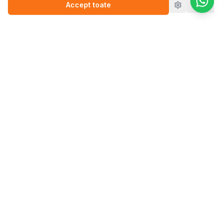
Accept toate
Refuz
Pasul.ro
Platforma de sănătate mintală care te conectează cu
terapeutul potrivit pentru tine.
Blog
💬
Stickere
WEBINARII (ÎNREGISTRĂRI)
▶️
Perfecționism (înregistrare)
▶️
Anxietate (înregistrare)
Vezi toți terapeuții
CAUTĂ TERAPEUT
Therapy in English
Psiholog bărbat