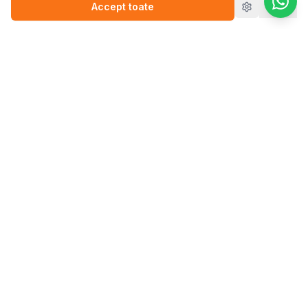
Accept toate
Refuz
Pasul.ro
Platforma de sănătate mintală care te conectează cu
terapeutul potrivit pentru tine.
Blog
💬
Stickere
WEBINARII (ÎNREGISTRĂRI)
▶️
Perfecționism (înregistrare)
▶️
Anxietate (înregistrare)
Vezi toți terapeuții
CAUTĂ TERAPEUT
Therapy in English
Psiholog bărbat